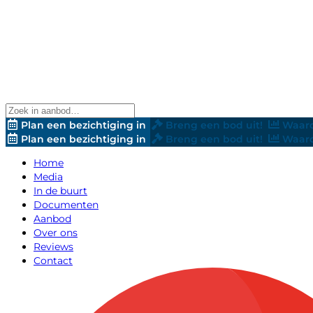
Plan een bezichtiging in
Breng een bod uit!
Waard
Plan een bezichtiging in
Breng een bod uit!
Waard
Home
Media
In de buurt
Documenten
Aanbod
Over ons
Reviews
Contact