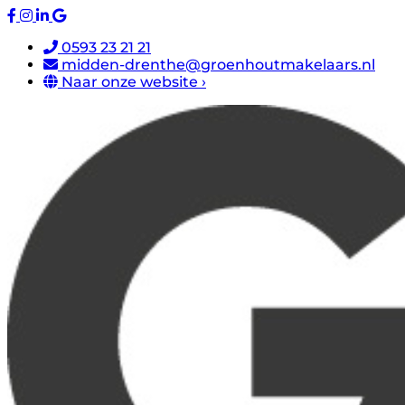
0593 23 21 21
midden-drenthe@groenhoutmakelaars.nl
Naar onze website ›