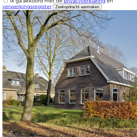
Ik ga akkoord met de
privacyverklaring
en
verwerkingsregister
Zoekopdracht aanmaken