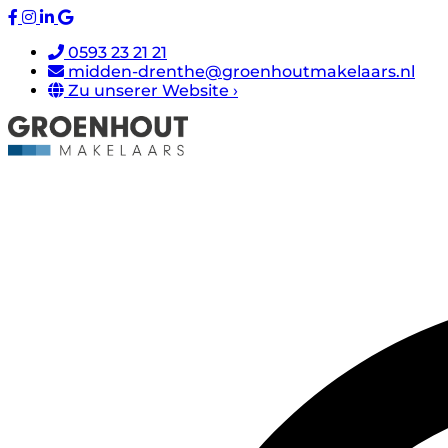
0593 23 21 21
midden-drenthe@groenhoutmakelaars.nl
Zu unserer Website ›