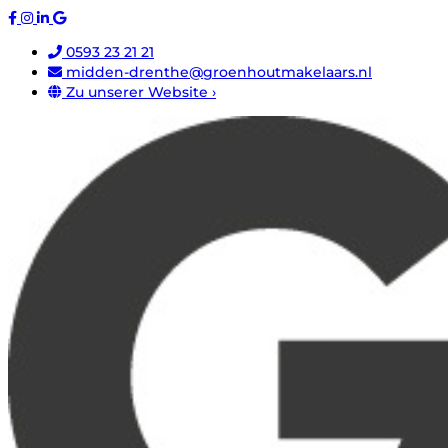
0593 23 21 21
midden-drenthe@groenhoutmakelaars.nl
Zu unserer Website ›